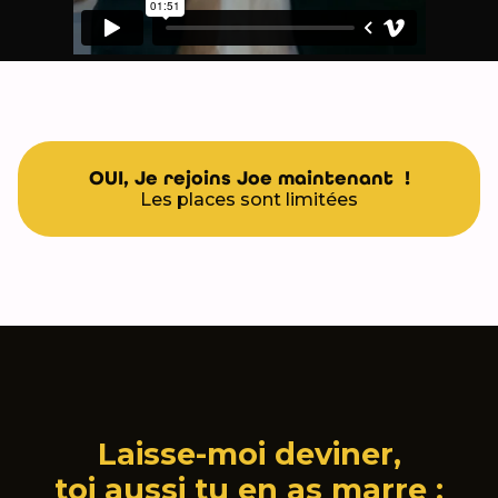
OUI, Je rejoins Joe maintenant !
Les places sont limitées
Laisse-moi deviner,
toi aussi tu en as marre :