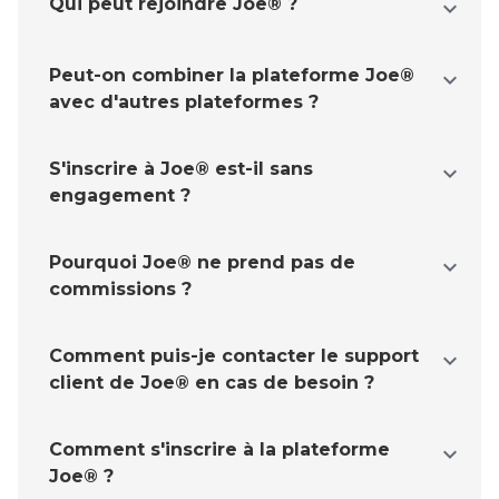
Qui peut rejoindre Joe® ?
expand_more
Peut-on combiner la plateforme Joe®
expand_more
avec d'autres plateformes ?
S'inscrire à Joe® est-il sans
expand_more
engagement ?
Pourquoi Joe® ne prend pas de
expand_more
commissions ?
Comment puis-je contacter le support
expand_more
client de Joe® en cas de besoin ?
Comment s'inscrire à la plateforme
expand_more
Joe® ?