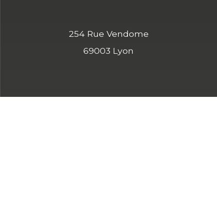
254 Rue Vendome
69003 Lyon
Services de transport de personnes, taxis et VTC à
Lyon et dans le Rhône
Taxi ou VTC à Tassin la demi-lune
|
Taxi ou
VTC à Villeurbanne
|
Taxi ou VTC à Caluire-et-
Cuire
|
Taxi ou VTC à Saint-Priest
|
Taxi ou VTC
à Vaulx-en-Velin
|
Taxi ou VTC à Vénissieux
|
Taxi ou VTC à Bron
Téléchargez l'application chauffeur